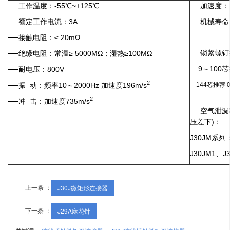
──工作温度：-55℃~+125℃
──加速度： 7
──额定工作电流：3A
──机械寿命
──接触电阻：≤ 20mΩ
──锁紧螺
──绝缘电阻：常温≥ 5000MΩ；湿热≥100MΩ
9～100芯推
──耐电压：800V
2
──振 动：频率10～2000Hz 加速度196m/s
144芯推荐 0
2
──冲 击：加速度735m/s
──空气泄漏
压差下)：
J30JM系列：
J30JM1、J
上一条 ：
J30J微矩形连接器
下一条 ：
J29A麻花针